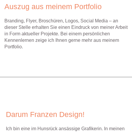
Auszug aus meinem Portfolio
Branding, Flyer, Broschüren, Logos, Social Media – an
dieser Stelle erhalten Sie einen Eindruck von meiner Arbeit
in Form aktueller Projekte. Bei einem persönlichen
Kennenlernen zeige ich Ihnen gerne mehr aus meinem
Portfolio.
Präsentationsmappe | Geschäftsausstattung
Logoentwicklung | Flyerdesign
Geschäftsausstattung
Imagebroschüre
Roll-up Design
Flyerdesign
Darum Franzen Design!
Ich bin eine im Hunsrück ansässige Grafikerin. In meinen